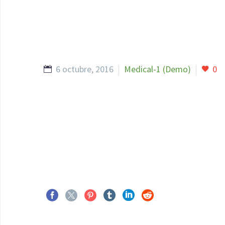
6 octubre, 2016
Medical-1 (Demo)
0
https://digiartia.com/product/wood-and-paint-1
https://digiartia.com/product/watercolor-bark-p