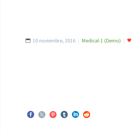
10 noviembre, 2016
Medical-1 (Demo)
https://digiartia.com/product/wood-and-paint-1
https://digiartia.com/product/watercolor-bark-p