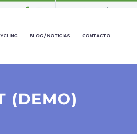
Español
Inglés
CYCLING
BLOG / NOTICIAS
CONTACTO
T (DEMO)